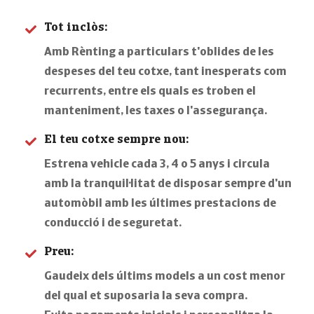
Tot inclòs:
Amb Rènting a particulars t'oblides de les
despeses del teu cotxe, tant inesperats com
recurrents, entre els quals es troben el
manteniment, les taxes o l'assegurança.
El teu cotxe sempre nou:
Estrena vehicle cada 3, 4 o 5 anys i circula
amb la tranquil·litat de disposar sempre d'un
automòbil amb les últimes prestacions de
conducció i de seguretat.
Preu:
Gaudeix dels últims models a un cost menor
del qual et suposaria la seva compra.