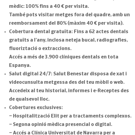
mèdic: 100% fins a 40 € per visita.
També pots visitar metges fora del quadre, amb un
reemborsament del 80% (màxim 40 € per visita).
Cobertura dental gratuïta:
Fins a
62 actes dentals
gratuïts
a l’any, inclosa neteja bucal, radiografies,
fluoriztació o extraccions.
Accés a més de 3.900 clíniques dentals en tota
Espanya.
Salut digital 24/7:
Salut Benestar disposa de xat i
videocunsulta metgessa des del teu mòbil o web.
Accedeix al teu historial, informes i e-Receptes des
de qualsevol lloc.
Cobertures exclusives:
–
Hospitalització Elit per a tractaments complexos.
– Segona opinió mèdica presencial o digital.
– Accés a
Clínica Universitat de Navarra
per a