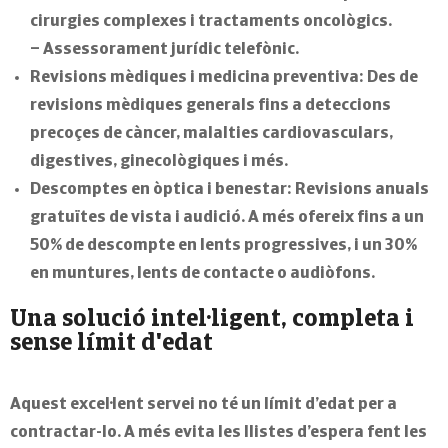
cirurgies complexes i tractaments oncològics.
– Assessorament jurídic telefònic.
Revisions mèdiques i medicina preventiva:
Des de
revisions mèdiques generals fins a deteccions
precoçes de càncer, malalties cardiovasculars,
digestives, ginecològiques i més.
Descomptes en òptica i benestar:
Revisions anuals
gratuïtes de vista i audició. A més ofereix fins a un
50% de descompte en lents progressives
, i un 30%
en muntures, lents de contacte o audiòfons.
Una solució intel·ligent, completa i
sense límit d'edat
Aquest excel·lent servei no té un límit d’edat per a
contractar-lo. A més evita les llistes d’espera fent les