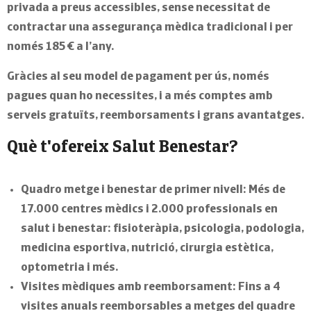
privada a preus accessibles, sense necessitat de
contractar una assegurança mèdica tradicional
i per
només
185 € a l’any
.
Gràcies al seu model de p
agament per ús
, només
pagues quan ho necessites, i a més comptes amb
serveis gratuïts, reemborsaments i grans avantatges.
Què t'ofereix Salut Benestar?
Quadro metge i benestar de primer nivell:
Més de
17.000 centres mèdics
i
2.000 professionals
en
salut i benestar: fisioteràpia, psicologia, podologia,
medicina esportiva, nutrició, cirurgia estètica,
optometria i més.
Visites mèdiques amb reemborsament
: Fins a 4
visites anuals reemborsables a metges del quadre