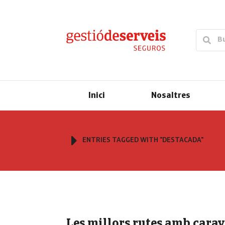
Inici
Nosaltres
You are here:
ENTRIES TAGGED WITH "DESTACADA"
Les millors rutes amb cara