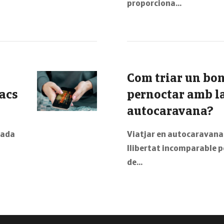
proporciona…
Com triar un bon 
tacs
pernoctar amb la
autocaravana?
cada
Viatjar en autocaravana
llibertat incomparable pe
de…