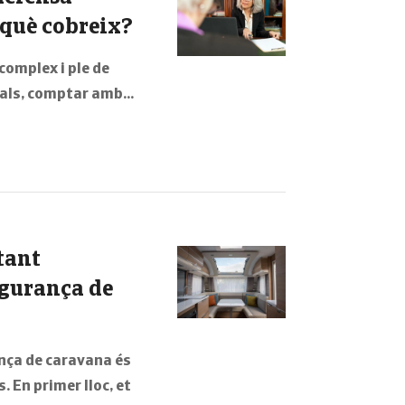
i què cobreix?
omplex i ple de
cials, comptar amb…
tant
egurança de
nça de caravana és
. En primer lloc, et