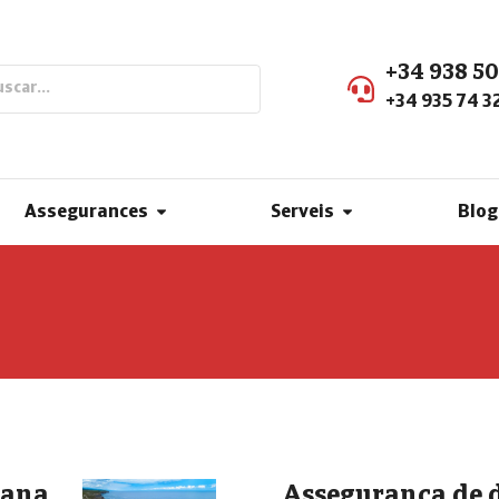
+34 938 50
+34 935 74 3
Assegurances
Serveis
Blog
vana
Assegurança de 