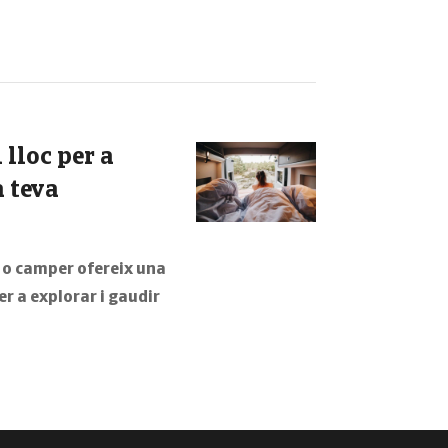
lloc per a
 teva
 o camper ofereix una
r a explorar i gaudir