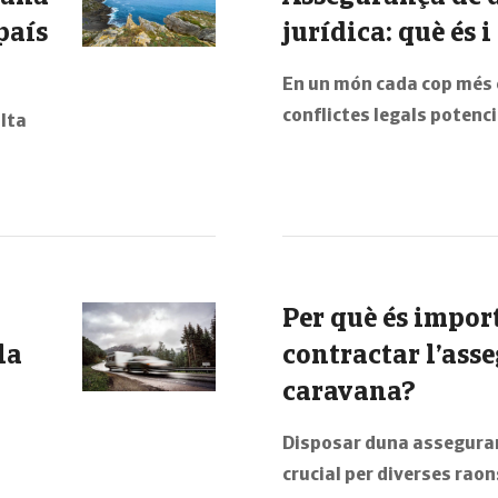
país
jurídica: què és 
En un món cada cop més c
conflictes legals poten
alta
Per què és impor
la
contractar l’ass
caravana?
Disposar duna assegura
crucial per diverses raons