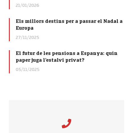
21/01/2026
Els millors destins per a passar el Nadal a
Europa
27/11/2025
El futur de les pensions a Espanya: quin
paper juga l’estalvi privat?
05/11/2025
Resolvemos tus dudas y
preguntas.