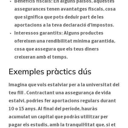
Beneficis fiscals:
En alguns països, aquestes
assegurances tenen avantatges fiscals, cosa
que significa que pots deduir part de les
aportacions a la teva declaració d’impostos.
Interessos garantits:
Alguns productes
ofereixen una rendibilitat mínima garantida,
cosa que assegura que els teus diners
creixeran amb el temps.
Exemples pràctics dús
Imagina que vols
estalviar per a la universitat del
teu fill
. Contractant una assegurança de vida
estalvi, podries fer aportacions regulars durant
10 o 15 anys. Al final del període, hauràs
acumulat un capital que podràs utilitzar per
pagar els estudis, amb la tranquil·litat que, si et