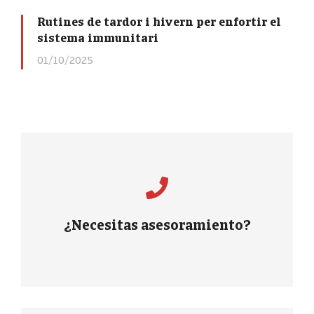
Rutines de tardor i hivern per enfortir el
sistema immunitari
01/10/2025
Resolvemos tus dudas y
preguntas.
¿Necesitas asesoramiento?
MÁS INFORMACIÓN