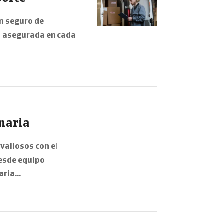
n seguro de
d asegurada en cada
naria
valiosos con el
esde equipo
aria…