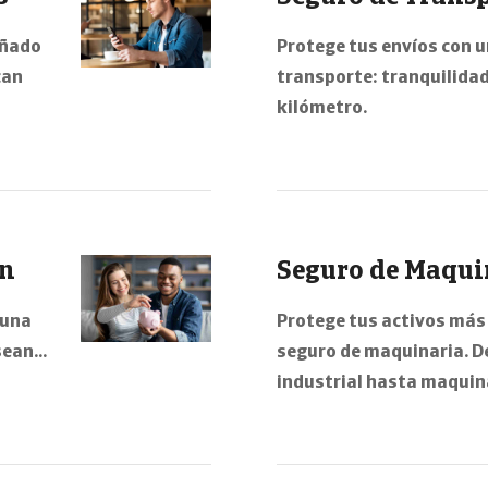
eñado
Protege tus envíos con u
can
transporte: tranquilida
kilómetro.
ón
Seguro de Maqui
 una
Protege tus activos más 
esean…
seguro de maquinaria. D
industrial hasta maquin