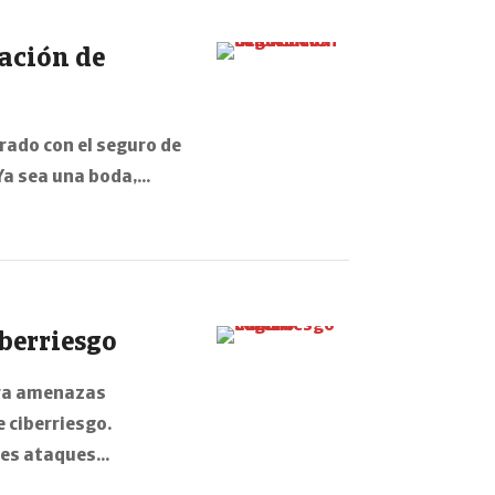
ación de
rado con el seguro de
Ya sea una boda,…
berriesgo
tra amenazas
e ciberriesgo.
les ataques…