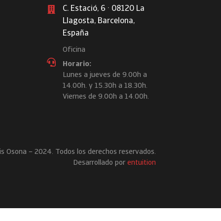
C. Estació, 6 · 08120 La
Llagosta, Barcelona,
España
Oficina
Horario:
Lunes a jueves de 9.00h a
14.00h. y 15.30h a 18.30h.
Viernes de 9.00h a 14.00h.
is Osona – 2024. Todos los derechos reservados.
Desarrollado por
entuition